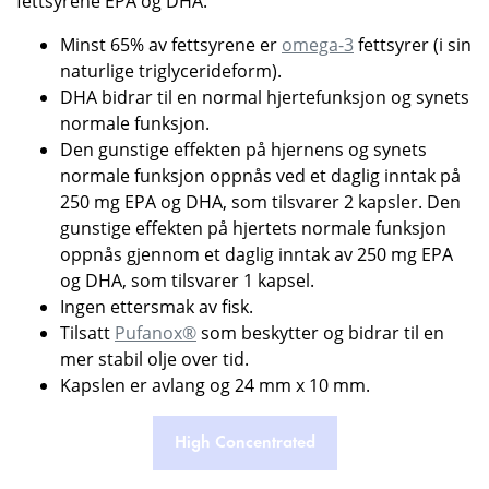
fettsyrene EPA og DHA.
Minst 65% av fettsyrene er
omega-3
fettsyrer (i sin
naturlige triglycerideform).
DHA bidrar til en normal hjertefunksjon og synets
normale funksjon.
Den gunstige effekten på hjernens og synets
normale funksjon oppnås ved et daglig inntak på
250 mg EPA og DHA, som tilsvarer 2 kapsler. Den
gunstige effekten på hjertets normale funksjon
oppnås gjennom et daglig inntak av 250 mg EPA
og DHA, som tilsvarer 1 kapsel.
Ingen ettersmak av fisk.
Tilsatt
Pufanox®
som beskytter og bidrar til en
mer stabil olje over tid.
Kapslen er avlang og 24 mm x 10 mm.
High Concentrated